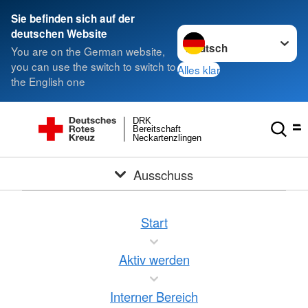
Sie befinden sich auf der
Sprache wechseln zu
deutschen Website
You are on the German website,
you can use the switch to switch to
Alles klar
the English one
DRK
Bereitschaft
Neckartenzlingen
Ausschuss
Start
Aktiv werden
Interner Bereich